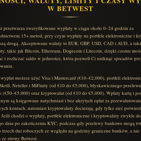
NOŚCI, WALUTY, LIMITY I CZASY W
W BETWEST
st przetwarza zweryfikowane wypłaty w ciągu około 0–24 godzin za
ednictwem 15+ metod, przy czym wypłaty na portfele elektroniczne i k
bszą drogą. Akceptowane waluty to EUR, GBP, USD, CAD i AUD, a tak
ty, takie jak Bitcoin, Ethereum, Dogecoin i Litecoin, dzięki czemu moż
 i rozliczać saldo w jednostce, która pozwoli Ci uniknąć spreadów prz
owaniu.
 wypłat możesz użyć Visa i Mastercard (€10–€2,000), portfeli elektroni
 Skrill, Neteller i MiFinity (od €10 do €5,000), błyskawicznego przelew
(€50–€5,000) oraz kryptowalut (od €10 do €5,000). Wpłaty kartą i po
znym są księgowane natychmiast i bez ukrytych opłat za przewalutowan
ych kontach, natomiast kryptowaluty docierają, gdy tylko sieć potwier
. Jeśli chodzi o wypłaty, portfele elektroniczne i kryptowaluty zwykle do
go dnia po zakończeniu KYC, podczas gdy przelewy bankowe mogą tr
 trzech dni roboczych ze względu na godziny graniczne banków, a nie
 ze strony Betwest.