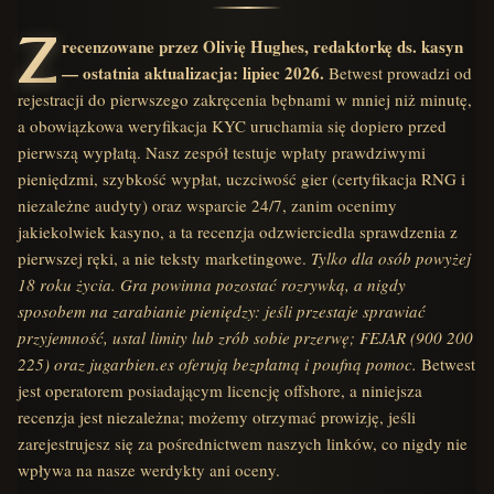
Z
recenzowane przez Olivię Hughes, redaktorkę ds. kasyn
— ostatnia aktualizacja: lipiec 2026.
Betwest prowadzi od
rejestracji do pierwszego zakręcenia bębnami w mniej niż minutę,
a obowiązkowa weryfikacja KYC uruchamia się dopiero przed
pierwszą wypłatą. Nasz zespół testuje wpłaty prawdziwymi
pieniędzmi, szybkość wypłat, uczciwość gier (certyfikacja RNG i
niezależne audyty) oraz wsparcie 24/7, zanim ocenimy
jakiekolwiek kasyno, a ta recenzja odzwierciedla sprawdzenia z
pierwszej ręki, a nie teksty marketingowe.
Tylko dla osób powyżej
18 roku życia. Gra powinna pozostać rozrywką, a nigdy
sposobem na zarabianie pieniędzy: jeśli przestaje sprawiać
przyjemność, ustal limity lub zrób sobie przerwę; FEJAR (900 200
225) oraz jugarbien.es oferują bezpłatną i poufną pomoc.
Betwest
jest operatorem posiadającym licencję offshore, a niniejsza
recenzja jest niezależna; możemy otrzymać prowizję, jeśli
zarejestrujesz się za pośrednictwem naszych linków, co nigdy nie
wpływa na nasze werdykty ani oceny.