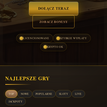
DOŁĄCZ TERAZ
ZOBACZ BONUSY
LICENCJONOWANE
SZYBKIE WYPŁATY
KRYPTO OK
NAJLEPSZE GRY
TOP
NOWE
POPULARNE
SLOTY
LIVE
JACKPOTY