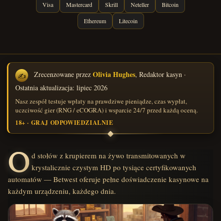
Visa
Mastercard
Skrill
Neteller
Bitcoin
Ethereum
Litecoin
Olivia Hughes
Zrecenzowane przez
, Redaktor kasyn ·
✍
Ostatnia aktualizacja: lipiec 2026
Nasz zespół testuje wpłaty na prawdziwe pieniądze, czas wypłat,
uczciwość gier (RNG / eCOGRA) i wsparcie 24/7 przed każdą oceną.
18+ · GRAJ ODPOWIEDZIALNIE
O
d stołów z krupierem na żywo transmitowanych w
krystalicznie czystym HD po tysiące certyfikowanych
automatów — Betwest oferuje pełne doświadczenie kasynowe na
każdym urządzeniu, każdego dnia.