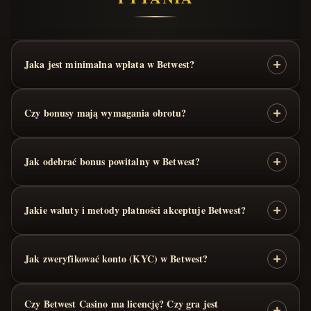
Jaka jest minimalna wpłata w Betwest?
Minimalna wpłata w Betwest wynosi €10 (lub
równowartość w Twojej walucie) za pomocą kart,
Czy bonusy mają wymagania obrotu?
portfeli elektronicznych i kryptowalut, natomiast
Tak. Każdy bonus w Betwest ma wymaganie obrotu
przelew bankowy zaczyna się od €50. To minimum
(rollover) — liczbę razy, które musisz obrócić
Jak odebrać bonus powitalny w Betwest?
€10 wystarczy, aby aktywować bonus powitalny, ale
bonusem przed wypłatą. Automaty zwykle liczą się w
sprawdź próg ważnej wpłaty, ponieważ niektóre
Dokonaj pierwszej ważnej wpłaty, a pakiet powitalny
100% do wymagania, podczas gdy gry stołowe
etapy oferty mogą wymagać więcej.
— do €5,000 plus 350 darmowych spinów — zostanie
Jakie waluty i metody płatności akceptuje Betwest?
wnoszą 10% lub mniej, więc zawsze przeczytaj
przyznany automatycznie, bez kodu promocyjnego.
tabelę ważenia gier i maksymalny zakład (zwykle €5)
Betwest akceptuje EUR, GBP, USD, CAD i AUD, a także
Pamiętaj, że €5,000 to maksimum całego zestawu
przed zaakceptowaniem bonusu.
Bitcoin, Ethereum, Dogecoin i Litecoin. Możesz
Jak zweryfikować konto (KYC) w Betwest?
Twoich pierwszych wpłat, a nie jednorazowa suma, a
wpłacać za pomocą Visa/Mastercard (€10–€2,000),
darmowe spiny zwykle są uwalniane w codziennych
Weryfikacja KYC/AML wymaga dokumentu
Skrill, Neteller i MiFinity, przelewu bankowego (€50–
partiach.
tożsamości ze zdjęciem wydanego przez organy
Czy Betwest Casino ma licencję? Czy gra jest