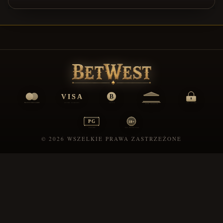
VIP i odblokowują korzyści, takie jak szybsze wypłaty,
minimalnymi stawkami od około €1 do
Betwest oferuje limity wpłat, strat i zakładów,
wyższe limity, dopasowane bonusy doładowujące
czterocyfrowych limitów VIP.
przypomnienia o czasie sesji, okresy przerwy i
oraz osobistego opiekuna konta na wyższych
samowykluczenie, wszystko konfigurowalne z
poziomach. Punkty gromadzą się automatycznie,
poziomu konta w kilku kliknięciach. Kieruje również do
więc nie trzeba się nigdzie zapisywać.
bezpłatnej i poufnej pomocy FEJAR (900 200 225)
oraz jugarbien.es.
© 2026 WSZELKIE PRAWA ZASTRZEŻONE