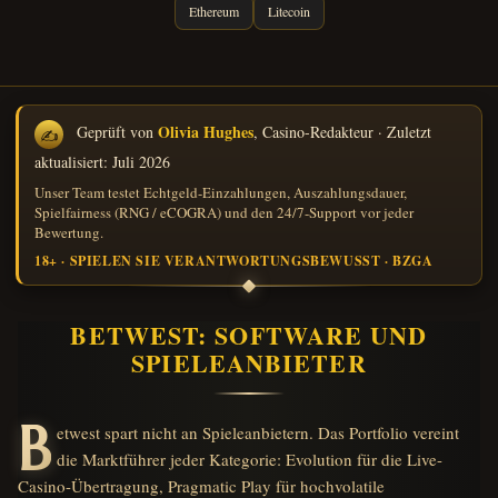
Ethereum
Litecoin
Olivia Hughes
Geprüft von
, Casino-Redakteur · Zuletzt
✍
aktualisiert: Juli 2026
Unser Team testet Echtgeld-Einzahlungen, Auszahlungsdauer,
Spielfairness (RNG / eCOGRA) und den 24/7-Support vor jeder
Bewertung.
18+ · SPIELEN SIE VERANTWORTUNGSBEWUSST · BZGA
BETWEST: SOFTWARE UND
SPIELEANBIETER
B
etwest spart nicht an Spieleanbietern. Das Portfolio vereint
die Marktführer jeder Kategorie: Evolution für die Live-
Casino-Übertragung, Pragmatic Play für hochvolatile