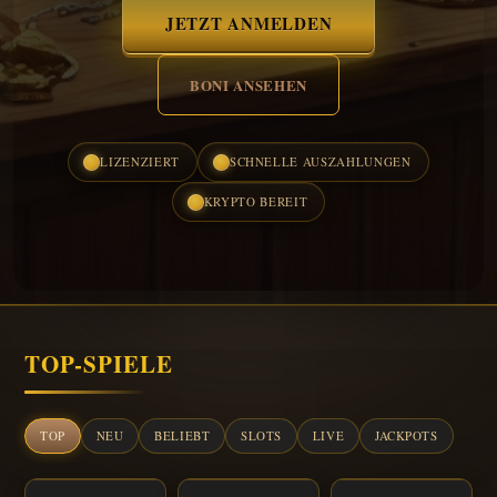
JETZT ANMELDEN
BONI ANSEHEN
LIZENZIERT
SCHNELLE AUSZAHLUNGEN
KRYPTO BEREIT
TOP-SPIELE
TOP
NEU
BELIEBT
SLOTS
LIVE
JACKPOTS