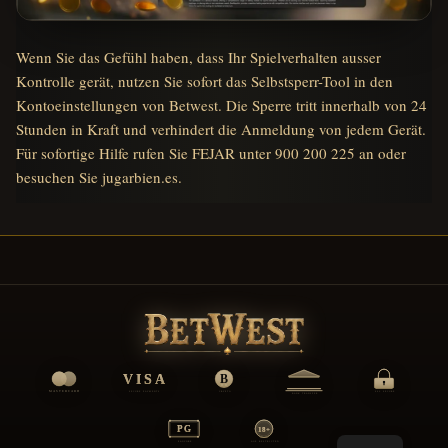
Wenn Sie das Gefühl haben, dass Ihr Spielverhalten ausser
Kontrolle gerät, nutzen Sie sofort das Selbstsperr-Tool in den
Kontoeinstellungen von Betwest. Die Sperre tritt innerhalb von 24
Stunden in Kraft und verhindert die Anmeldung von jedem Gerät.
Für sofortige Hilfe rufen Sie FEJAR unter 900 200 225 an oder
besuchen Sie jugarbien.es.