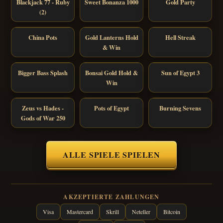
Blackjack 77 - Ruby
Sweet Bonanza 1000
Gold Party
(2)
China Pots
Gold Lanterns Hold
Hell Streak
& Win
Bigger Bass Splash
Bonsai Gold Hold &
Sun of Egypt 3
Win
Zeus vs Hades -
Pots of Egypt
Burning Sevens
Gods of War 250
ALLE SPIELE SPIELEN
AKZEPTIERTE ZAHLUNGEN
Visa
Mastercard
Skrill
Neteller
Bitcoin