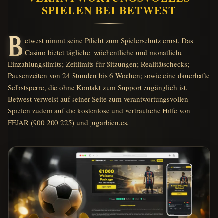
SPIELEN BEI BETWEST
B
etwest nimmt seine Pflicht zum Spielerschutz ernst. Das
Casino bietet tägliche, wöchentliche und monatliche
Einzahlungslimits; Zeitlimits für Sitzungen; Realitätschecks;
Pausenzeiten von 24 Stunden bis 6 Wochen; sowie eine dauerhafte
Selbstsperre, die ohne Kontakt zum Support zugänglich ist.
Betwest verweist auf seiner Seite zum verantwortungsvollen
Spielen zudem auf die kostenlose und vertrauliche Hilfe von
FEJAR (900 200 225) und jugarbien.es.