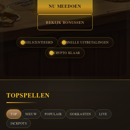
NU MEEDOEN
BEKIJK BONUSSEN
GELICENTIEERD
SNELLE UITBETALINGEN
CRYPTO KLAAR
TOPSPELLEN
TOP
NIEUW
POPULAIR
GOKKASTEN
LIVE
JACKPOTS