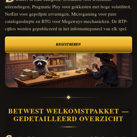
uitzendingen, Pragmatic Play voor gokkasten met hoge volatiliteit,
NetEnt voor gepolijste ervaringen, Microgaming voor pure
catalogusdiepte en BTG voor Megaways-mechanieken. De RTP-
cijfers worden gepubliceerd in het informatiepaneel van elk spel.
REGISTREREN
BETWEST WELKOMSTPAKKET —
GEDETAILLEERD OVERZICHT