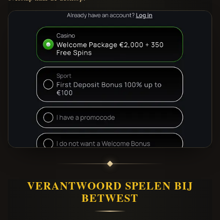
VERANTWOORD SPELEN BIJ
BETWEST